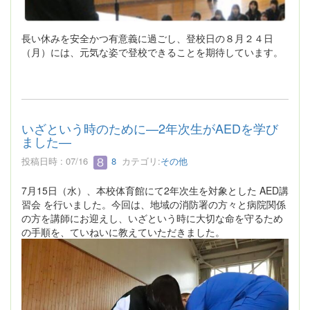
長い休みを安全かつ有意義に過ごし、登校日の８月２４日
（月）には、元気な姿で登校できることを期待しています。
いざという時のために—2年次生がAEDを学び
ました—
投稿日時 : 07/16
8
カテゴリ:
その他
7月15日（水）、本校体育館にて2年次生を対象とした AED講
習会 を行いました。今回は、地域の消防署の方々と病院関係
の方を講師にお迎えし、いざという時に大切な命を守るため
の手順を、ていねいに教えていただきました。