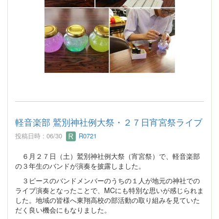
軽音楽部 鷲別神社例大祭・２７日宵宮祭ライブ
投稿日時 : 06/30
R0721
６月２７日（土）鷲別神社例大祭（宵宮祭）で、軽音楽部
の３年生のバンドが演奏を披露しました。
３ピースのバンドメンバーのうちの１人が地元の神社での
ライブ演奏となったことで、MCにも特別な思いが感じられま
した。地域の皆様へ東翔高校の部活動の取り組みを見ていた
だく良い機会にもなりました。