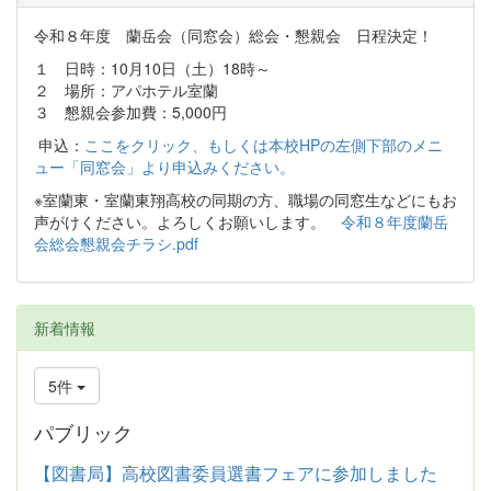
令和８年度 蘭岳会（同窓会）総会・懇親会 日程決定！
１ 日時：10月10日（土）18時～
２ 場所：アパホテル室蘭
３ 懇親会参加費：5,000円
申込：
ここをクリック、もしくは本校HPの左側下部のメニ
ュー「同窓会」より申込みください。
※室蘭東・室蘭東翔高校の同期の方、職場の同窓生などにもお
声がけください。よろしくお願いします。
令和８年度蘭岳
会総会懇親会チラシ.pdf
新着情報
5件
パブリック
【図書局】高校図書委員選書フェアに参加しました