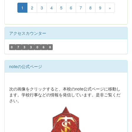
1
2
3
4
5
6
7
8
9
»
アクセスカウンター
0
7
3
3
0
6
8
noteの公式ページ
次の画像をクリックすると、本校のnote公式ページに移動し
ます。学校行事などの情報を発信しています。是非ご覧くだ
さい。