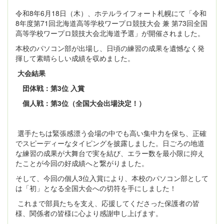
令和8年6月18日（木）、ホテルライフォート札幌にて「令和
8年度第71回北海道高等学校ワープロ競技大会 兼 第73回全国
高等学校ワープロ競技大会北海道予選」が開催されました。
本校のパソコン部が出場し、日頃の練習の成果を遺憾なく発
揮して素晴らしい成績を収めました。
大会結果
団体戦：第3位 入賞
個人戦：第3位（全国大会出場決定！）
選手たちは緊張感漂う会場の中でも高い集中力を保ち、正確
でスピーディーなタイピングを披露しました。日ごろの地道
な練習の成果が大舞台で実を結び、エラー数を最小限に抑え
たことが今回の好成績へと繋がりました。
そして、今回の個人3位入賞により、本校のパソコン部として
は「初」となる全国大会への切符を手にしました！
これまで部員たちを支え、応援してくださった保護者の皆
様、関係者の皆様に心より感謝申し上げます。